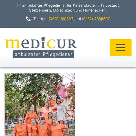
Zum
Ihr ambulanter Pflegedienst für Kaiserslautern, Trippstadt,
Inhalt
Stelzenberg, Mölschbach und Hohenecken.
springen
Telefon:
(0631) 891607
und
(0162) 4385607
Tog
Navi
Home
Philosophie
Team
Leistungen