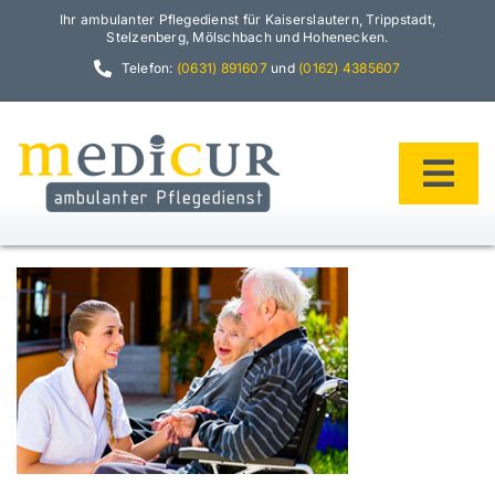
Zum
Ihr ambulanter Pflegedienst für Kaiserslautern, Trippstadt,
Inhalt
Stelzenberg, Mölschbach und Hohenecken.
springen
Telefon:
(0631) 891607
und
(0162) 4385607
Tog
Navi
Home
Philosophie
Team
Leistungen