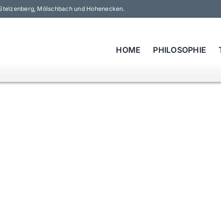
t, Stelzenberg, Mölschbach und Hohenecken.
HOME
PHILOSOPHIE