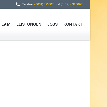
Telefon:
(0631) 891607
und
(0162) 4385607
TEAM
LEISTUNGEN
JOBS
KONTAKT