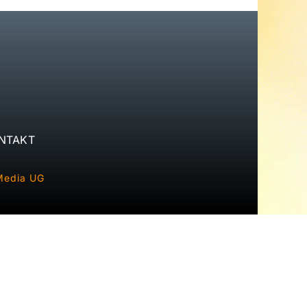
NTAKT
Media UG