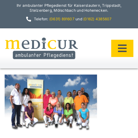
Zum
Ihr ambulanter Pflegedienst für Kaiserslautern, Trippstadt,
Inhalt
Stelzenberg, Mölschbach und Hohenecken.
springen
Telefon:
(0631) 891607
und
(0162) 4385607
Tog
Navi
Home
Philosophie
Team
Leistungen