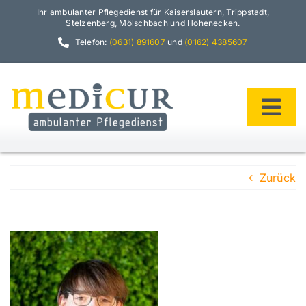
Zum
Ihr ambulanter Pflegedienst für Kaiserslautern, Trippstadt,
Inhalt
Stelzenberg, Mölschbach und Hohenecken.
springen
Telefon:
(0631) 891607
und
(0162) 4385607
Tog
Navi
Home
Zurück
Philosophie
Team
Leistungen