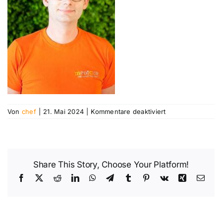
Jobs
Kontakt
für
Von
chef
|
21. Mai 2024
|
Kommentare deaktiviert
Share This Story, Choose Your Platform!
Facebook
X
Reddit
LinkedIn
WhatsApp
Telegram
Tumblr
Pinterest
Vk
Xing
E-
Mail